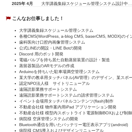
2025年 4月
大学講義集録スケジュール管理システム設計中…
こんなお仕事しました！
大学講義集録スケジュール管理システム
各種CMS(WordPress, a-blog CMS, baserCMS, M
歯科医向け口腔内画像管理システム
公式LINEの開設・LINE Botの開発
Discord 用のボット開発
電磁バルブを持ち居た自動蒸留装置の設計・製造
蒸留器製品のARモデルの作成
Arduinoを持ちいた駐車場満空管理システム
某大学の教卓用タッチパネル(AV管理）のデザイン、某スポ
認定NPO法人様 サイトリニューアル
遠隔読影業務サポートシステム
遠隔読影業務サポートシステムの請求管理システム
イベント会場用タッチパネルコンテンツ(flash)制作
不動産会社様 物件案内用iPad アプリケーション開発
不動産会社様 模型内スポットライト電源制御BOXおよび制御
病院様 空床管理システムの開発
Bluetooth通信を用いたバッテリー電圧表示アプリ(android)
病院様 CMS導入およびデザインリニューアル